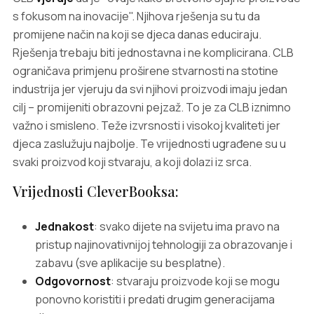
s fokusom na inovacije". Njihova rješenja su tu da
promijene način na koji se djeca danas educiraju.
Rješenja trebaju biti jednostavna i ne komplicirana. CLB
ograničava primjenu proširene stvarnosti na stotine
industrija jer vjeruju da svi njihovi proizvodi imaju jedan
cilj – promijeniti obrazovni pejzaž. To je za CLB iznimno
važno i smisleno. Teže izvrsnosti i visokoj kvaliteti jer
djeca zaslužuju najbolje. Te vrijednosti ugrađene su u
svaki proizvod koji stvaraju, a koji dolazi iz srca.
Vrijednosti CleverBooksa:
Jednakost
: svako dijete na svijetu ima pravo na
pristup najinovativnijoj tehnologiji za obrazovanje i
zabavu (sve aplikacije su besplatne).
Odgovornost
: stvaraju proizvode koji se mogu
ponovno koristiti i predati drugim generacijama