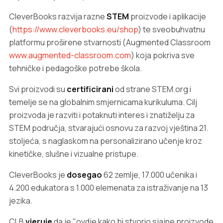
CleverBooks razvija razne
STEM
proizvode i aplikacije
(
https://www.cleverbooks.eu/shop
) te sveobuhvatnu
platformu proširene stvarnosti (Augmented Classroom
www.augmented-classroom.com
) koja pokriva sve
tehničke i pedagoške potrebe škola.
Svi proizvodi su
certificirani
od strane STEM.org i
temelje se na globalnim smjernicama kurikuluma. Cilj
proizvoda je razviti i potaknuti interes i znatiželju za
STEM područja, stvarajući osnovu za razvoj vještina 21.
stoljeća, s naglaskom na personalizirano učenje kroz
kinetičke, slušne i vizualne pristupe.
CleverBooks je
dosegao
62 zemlje, 17.000 učenika i
4.200 edukatora s 1.000 elemenata za istraživanje na 13
jezika.
CLB
vjeruje
da je "ovdje kako bi stvorio sjajne proizvode